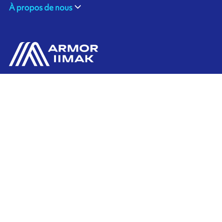
À propos de nous
ARMOR Canada
Contactez-nous
3330 Ridgeway Dr. Units 17 - 18
Mississauga, Ontario, L5L 5Z9
CANADA
Ink'side
+1 905 828 3494
Mon compte
FR