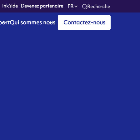
Ink’side
Devenez partenaire
FR
Recherche
port
Qui sommes nous
Contactez-nous