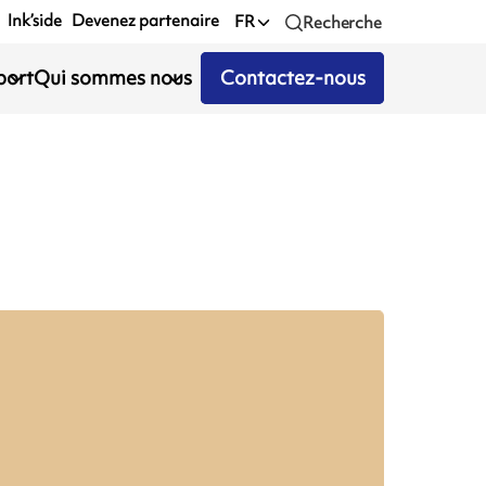
Ink’side
Devenez partenaire
FR
Recherche
port
Qui sommes nous
Contactez-nous