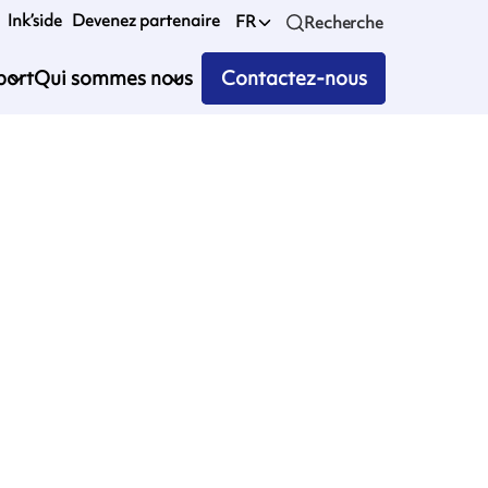
Ink’side
Devenez partenaire
FR
Recherche
port
Qui sommes nous
Contactez-nous