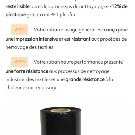
reste lisible
après les processus de nettoyage, et
-12% de
plastique
grâce à un PET plus fin
·
– Votre ruban à usage général est
conçu pour
ATX 7
une impression intensive
et est
résistant
aux procédés de
nettoyage des textiles
·
– Votre ruban haute performance présente
ATX 9
une forte résistance
aux processus de nettoyage
industriel des textiles et une
grande résistance
à la
chaleur et au repassage